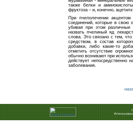
муравьиная - минеральные вещ
также белки и аминокислоты
фруктоза – и, конечно, ацетил
При пчелолечении акцентом 
соединений, которые в свою 
убивая при этом различные 
назвать пчелиный яд лекарс
слова. Это связано с тем, чт
средством, в состав которо
добавки, либо какие-то доб
отметить отсутствие огромно
обычно возникают при использ
действует непосредственно на
заболевания.
наза
Использован