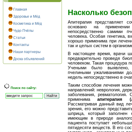
Главная
Насколько безо
Здоровье и Мёд
Апитерапия представляет с
Косметика и Мёд
основано на применении
Чудо Пчёлы
непосредственно самими пч
человека. Особая генетика, в
Статьи
хорошо применима при лечени
Контакты
так и целых систем в организм
Наши партнеры
В настоящее время, врачи ш
предварительно проведя биол
Доска объявлений
человеком. Такая процедура п
Учеными было выявлено, 
пчелиными ужаливаниями до
недель непосредственно в очаг
Таким способом лечения мож
Поиск по сайту:
направлений: неврология, дерм
заболевания, ревматология.
применима
апитерапия 
Рассматривая данный вид леч
зрения, его можно представит
шприца, который заполнен 
имеющим в природе аналого
пациента поступает небольша
пятидесяти веществ. В его со