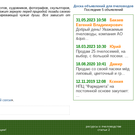
Доска объявлений для пчеловодов
этов, художников, фотографов, скульпторов,
Последние 5 объявлений
ржит зеркало перед природой позади своего
огревающий чужие души. Все зависит от
31.05.2023 10:58
Бакаев
Евгений Владимирович
Добрый день! Уважаемые
пчеловоды, компания АО
&quo...
18.03.2023 10:30
Юрий
Продам 25 пчелосемей, на
выбор, с большой посеки. ...
18.08.2020 10:41
Дамир
Продаю со своей пасеки мёд
липовый, цветочный и гр...
12.11.2019 12:08
Ксения
НПЦ “Фармдиета” на
постоянной основе закупает:
...
й связи
».
ресурсы о пчеловодстве
ции!
статьи
2