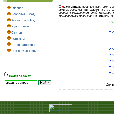
Н
а страницах
, посвященных теме "Сол
Главная
архитекторов. Мы приглашаем на эту стра
сердца. Результатом этой проекции 
Здоровье и Мёд
температуры таланта
". Пишите нам, м
Косметика и Мёд
Р
Чудо Пчёлы
О
Статьи
Контакты
Наши партнеры
О
Доска объявлений
П
П
П
С
Поиск по сайту:
Для т