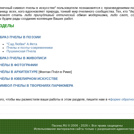
нечный символ пчелы в искусстве" пользователи познакомятся с произведениями по
ницу всех, кого вдохновляет природа, тонкий мир пчелиного сообщества. Тех, кто "
де
может стать либо причудливый оптический обман модернизма, либо свет, с
ы будем рады созданию коллекции Ваших работ.
АЗДЕЛЫ
БРАЗ ПЧЕЛЫ В ПОЭЗИИ
"Сад Любви" А.Фета
Пчелы и поэты-современники
Пушкинская Пчела
БРАЗ ПЧЕЛЫ В ЖИВОПИСИ
ЧЁЛЫ В ФОТОГРАФИИ
ЧЁЛЫ В АРХИТЕКТУРЕ
[Фонтан Пчёл в Риме]
ЧЁЛЫ В ЮВЕЛИРНОМ ИСКУССТВЕ
ИМВОЛ ПЧЕЛЫ В ТВОРЕНИЯХ ПАРФЮМЕРА
ого, чтобы мы разместили ваши работы в этом разделе, пишите нам в «
форме обратно
Пасека.RU © 2006 - 2026 г. Все права защищены
Использование материалов сайта только с разрешения администра