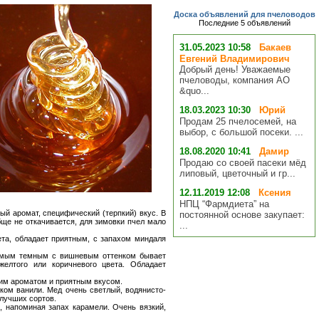
Доска объявлений для пчеловодов
Последние 5 объявлений
31.05.2023 10:58
Бакаев
Евгений Владимирович
Добрый день! Уважаемые
пчеловоды, компания АО
&quo...
18.03.2023 10:30
Юрий
Продам 25 пчелосемей, на
выбор, с большой посеки. ...
18.08.2020 10:41
Дамир
Продаю со своей пасеки мёд
липовый, цветочный и гр...
12.11.2019 12:08
Ксения
НПЦ “Фармдиета” на
ый аромат, специфический (терпкий) вкус. В
постоянной основе закупает:
ще не откачивается, для зимовки пчел мало
...
ета, обладает приятным, с запахом миндаля
Самым темным с вишневым оттенком бывает
желтого или коричневого цвета. Обладает
ким ароматом и приятным вкусом.
ком ванили. Мед очень светлый, водянисто-
 лучших сортов.
, напоминая запах карамели. Очень вязкий,