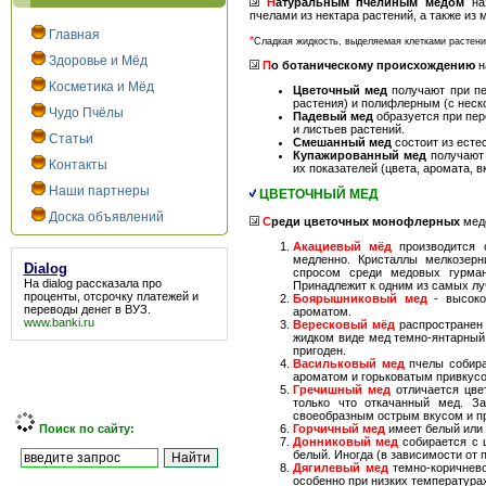
Н
атуральным пчелиным медом
наз
пчелами из нектара растений, а также из
Главная
*
Сладкая жидкость, выделяемая клетками растени
Здоровье и Мёд
П
о ботаническому происхождению
н
Косметика и Мёд
Цветочный мед
получают при пе
растения) и полифлерным (с неско
Чудо Пчёлы
Падевый мед
образуется при пер
и листьев растений.
Статьи
Смешанный мед
состоит из есте
Купажированный мед
получают 
Контакты
их показателей (цвета, аромата, в
Наши партнеры
ЦВЕТОЧНЫЙ МЕД
Доска объявлений
С
реди цветочных монофлерных
мед
Акациевый мёд
производится с
медленно. Кристаллы мелкозерн
Dialog
спросом среди медовых гурмано
На
dialog
рассказала про
Принадлежит к одним из самых лу
проценты, отсрочку платежей и
Боярышниковый мед
- высокок
переводы денег в ВУЗ.
ароматом.
www.banki.ru
Вересковый мёд
распространен 
жидком виде мед темно-янтарный,
пригоден.
Васильковый мед
пчелы собираю
ароматом и горьковатым привкус
Гречишный мед
отличается цве
только что откачанный мед. За
своеобразным острым вкусом и пр
Поиск по сайту:
Горчичный мед
имеет белый или 
Донниковый мед
собирается с 
белый. Иногда (в зависимости от 
Дягилевый мед
темно-коричнево
особенно при низких температура