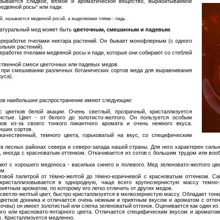
ывается сладкое, вязкое и ароматическое вещество, вырабатываемое
 медвяной росы
*
или пади.
.
й, называется медвяной росой, а выделяемая тлями - падь
атуральный мед может быть
цветочным, смешанным и падевым
.
реработке пчелами нектара растений. Он бывает монофлерным (с одного
льких растений).
еработке пчелами медвяной росы и пади, которые они собирают со стеблей
ственной смеси цветочных или падевых медов.
при смешивании различных ботанических сортов меда для выравнивания
куса).
ов наибольшее распространение имеют следующие:
 цветков белой акации. Очень светлый, прозрачный, кристаллизуется
истые. Цвет - от белого до золотисто-желтого. Он пользуется особым
в из-за своего тонкого пикантного аромата и очень нежного вкуса.
чших сортов.
ачественный, темного цвета, горьковатый на вкус, со специфическим
в лесных районах севера и северо-запада нашей страны. Для него характерен сильн
 иногда с красноватым оттенком. Откачивается из сотов с большим трудом или вооб
т с хорошего медоноса - василька синего и полевого. Мед зеленовато-желтого цв
ом.
товой палитрой от тёмно-желтой до тёмно-коричневой с красноватым оттенком. 
кристаллизовывается в однородную, чаще всего крупнозернистую массу темно-
иятным ароматом, по которому его легко отличить от других медов.
светло-желтый цвет, быстро кристаллизуется в мелкозернистую массу. Обладает тон
цветков донника и отличается очень нежным и приятным вкусом и ароматом с оттен
почвы) он имеет золотистый или слегка зеленоватый оттенок. Оценивается как один из
го или красновато-янтарного цвета. Отличается специфическим вкусом и ароматом
х. Кристаллизуется медленно.