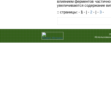
влиянием ферментов частично 
увеличиваются содержание вит
:: страницы: -
1
- | -
2
- | -
3
-
П
Использовани