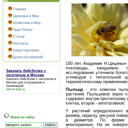
Главная
Здоровье и Мёд
Косметика и Мёд
Чудо Пчёлы
Статьи
Контакты
Наши партнеры
Доска объявлений
100 лет. Академик Н.Цицинын
пчеловоды, ежедневно п
Заказать бейсболки с
исследования уточнили богат
логотипом в Москве
углеводов с питательной ц
Заказать бейсболки с логотипом в
терапевтическому применению (
Москве
для сотрудников и
промоакций.
Пыльца
- это комочки пыль
merch-hub.ru
растений. Пыльцевое зерно с
содержит внутри протоплазму 
клетка, второе - вегетативное.
У растений определенного 
размер, окраску, рисунок повер
Поиск по сайту:
в диаметре. По форме ра
многогранные. На их поверх