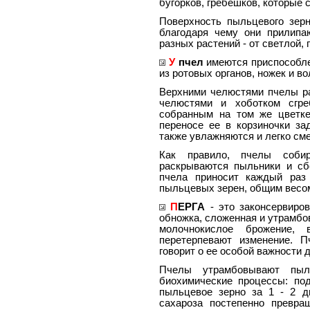
бугорков, гребешков, которые 
Поверхность пыльцевого зер
благодаря чему они прилипа
разных растений - от светлой, 
У
пчел
имеются приспособле
из ротовых органов, ножек и в
Верхними челюстями пчелы р
челюстями и хоботком сгр
собранным на том же цветке
переносе ее в корзиночки за
также увлажняются и легко см
Как правило, пчелы соби
раскрываются пыльники и сб
пчела приносит каждый раз
пыльцевых зерен, общим весом
П
ЕРГА
- это законсервиро
обножка, сложенная и утрамбо
молочнокислое брожение, 
перетерпевают изменение. П
говорит о ее особой важности 
Пчелы утрамбовывают пыл
биохимические процессы: по
пыльцевое зерно за 1 - 2 д
сахароза постепенно превра