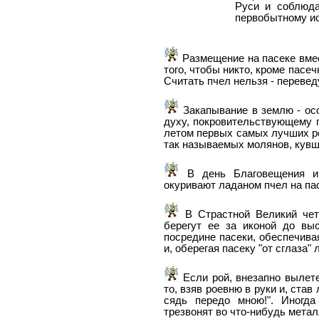
Руси и соблюда
первобытному ис
Размещение на пасеке вме
того, чтобы никто, кроме пасеч
Считать пчел нельзя - перевед
Закапывание в землю - осо
духу, покровительствующему 
летом первых самых лучших ро
так называемых молянов, кувш
В день Благовещения и 
окуривают ладаном пчел на па
В Страстной Великий четв
берегут ее за иконой до вы
посредине пасеки, обеспечива
и, оберегая пасеку "от сглаза"
Если рой, внезапно вылете
то, взяв роевню в руки и, став
сядь передо мною!". Иногд
трезвонят во что-нибудь метал