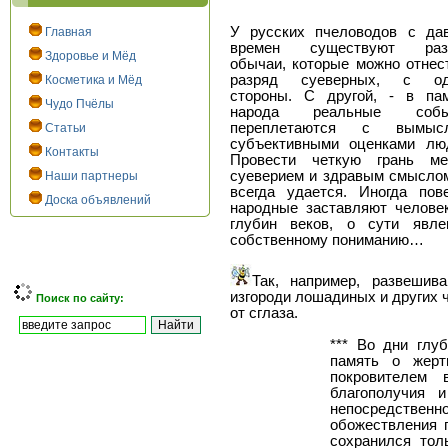
У русских пчеловодов с да
Главная
времен существуют раз
Здоровье и Мёд
обычаи, которые можно отнес
разряд суеверных, с од
Косметика и Мёд
стороны. С другой, - в па
Чудо Пчёлы
народа реальные собы
переплетаются с вымысл
Статьи
субъективными оценками лю
Контакты
Провести четкую грань ме
суеверием и здравым смысло
Наши партнеры
всегда удается. Иногда пов
Доска объявлений
народные заставляют челове
глубин веков, о сути явл
собственному пониманию…
Так, например, развешива
изгороди лошадиных и других 
Поиск по сайту:
от сглаза.
*** Во дни глу
память о жерт
покровителем 
благополучия 
непосредствен
обожествления 
сохранился тол