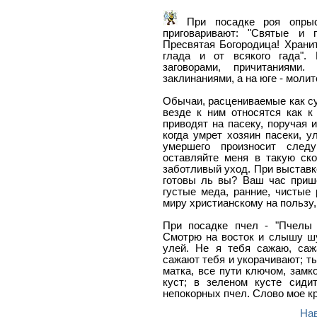
При посадке роя опрыс
приговаривают: "Святые и 
Пресвятая Богородица! Хранит
глада и от всякого гада".
заговорами, причитаниями
заклинаниями, а на юге - моли
Обычаи, расцениваемые как су
везде к ним относятся как к
приводят на пасеку, поручая 
когда умрет хозяин пасеки, у
умершего произносит след
оставляйте меня в такую ск
заботливый уход. При выставк
готовы ль вы? Ваш час прише
густые меда, ранние, чистые 
миру христианскому на пользу,
При посадке пчел - "Пчелы 
Смотрю на восток и слышу шу
улей. Не я тебя сажаю, саж
сажают тебя и укорачивают; ты
матка, все пути ключом, замк
куст; в зеленом кусте сиди
непокорных пчел. Слово мое кр
На