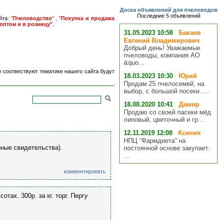
Доска объявлений для пчеловодов
Последние 5 объявлений
йта:
"
Пчеловодство
" , "
Покупка и продажа
оптом и в розницу"
.
31.05.2023 10:58
Бакаев
Евгений Владимирович
Добрый день! Уважаемые
пчеловоды, компания АО
&quo...
е соотвествуют тематике нашего сайта будут
18.03.2023 10:30
Юрий
Продам 25 пчелосемей, на
выбор, с большой посеки. ...
18.08.2020 10:41
Дамир
Продаю со своей пасеки мёд
липовый, цветочный и гр...
12.11.2019 12:08
Ксения
НПЦ “Фармдиета” на
рные свидетельства).
постоянной основе закупает:
...
комментировать
тах. 300р. за кг. торг. Пергу