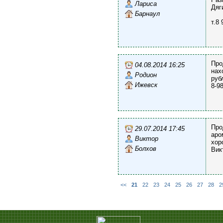
Лариса
Дяг
Барнаул
т.8 
Про
04.08.2014 16:25
нах
Родион
руб
Ижевск
8-9
Про
29.07.2014 17:45
аро
Виктор
хор
Болхов
Вик
<<
21
22
23
24
25
26
27
28
2