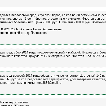
даются пчелосемьи среднерусской породы в кол-ве 30 семей (самые сев
уют под снегом. В сентябре подготовленные к зимовке. Имеется сан-вет
антинных болезней нет. Цена - 8000 руб. С ульями - 10000 руб. Возможн
. 83424326863 Антипин Борис Афанасьевич
сновишерский р-н, д. Паршакова.
дам мед, сбор 2014 года: подсолнечниковый и майский. Пчеловод с бо
очайшего качества. Документы и экспертизы все имеются. Тел. 8929 835
дам мед весовой 2014 года сбора, отличное качество. Цветочный 140 руб з
иль 265 руб за кг. Предоставляем сертификаты, удостоверение качества,
нспортными компаниями. med3854@mail.ru
йский мед с пасеки.
нотравье 250 руб./кг