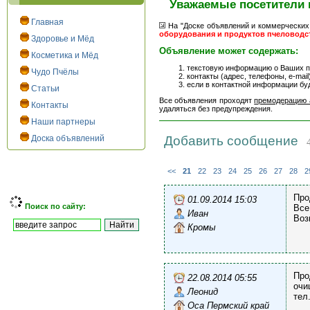
Уважаемые посетители 
Главная
На "Доске объявлений и коммерческих
оборудования и продуктов пчеловодс
Здоровье и Мёд
Объявление может содержать:
Косметика и Мёд
текстовую информацию о Ваших пр
Чудо Пчёлы
контакты (адрес, телефоны, e-mail)
если в контактной информации бу
Статьи
Все объявления проходят
премодерацию 
Контакты
удаляться без предупреждения.
Наши партнеры
Доска объявлений
Добавить сообщение
4
<<
21
22
23
24
25
26
27
28
2
Про
01.09.2014 15:03
Поиск по сайту:
Все
Иван
Воз
Кромы
Про
22.08.2014 05:55
очи
Леонид
тел
Оса Пермский край