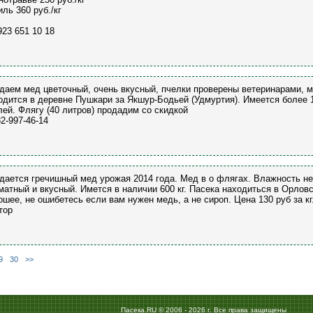
иль 360 руб./кг
923 651 10 18
даем мед цветочный, очень вкусный, пчелки проверены ветеринарами, м
одится в деревне Пушкари за Якшур-Бодьей (Удмуртия). Имеется более 1
лей. Флягу (40 литров) продадим со скидкой
82-997-46-14
дается гречишный мед урожая 2014 года. Мед в о флягах. Влажность не
матный и вкусный. Имется в наличии 600 кг. Пасека находиться в Орловс
ошее, не ошибетесь если вам нужен медь, а не сироп. Цена 130 руб за к
тор
9
30
>>
Пасека.RU © 2006 - 2026 г. Все права защищены