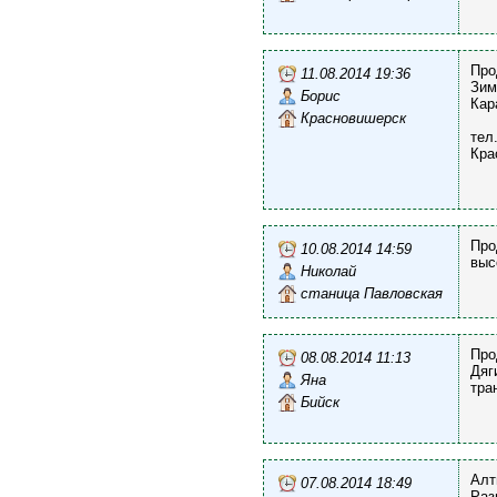
Про
11.08.2014 19:36
Зим
Борис
Кар
Красновишерск
тел
Кра
Про
10.08.2014 14:59
выс
Николай
станица Павловская
Про
08.08.2014 11:13
Дяг
Яна
тра
Бийск
Алт
07.08.2014 18:49
Раз