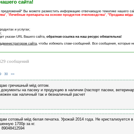
нашего сайта!
 предложений" Вы можете разместить информацию отвечающую тематике нашего са
тва
", "
Лечебные препараты на основе продуктов пчеловодства
",
"Продажа мёда 
одуктах и услугах;
;
дет указан URL Вашего сайта,
обратная ссылка на наш ресурс обязательна!
администратором сайта
, чтобы избежать спам-сообщений. Все сообщения, которые н
29 сообщений
9
30
>>
даю гречишный мёд оптом.
 документы на пасеку и продукцию в наличии (паспорт пасеки, ветерина
можен как наличный так и безналичный расчет
дам сотовый мёд белая печатка. Урожай 2014 года. Не кристализуется в со
шенную 1700р за кг.
. 89048412594