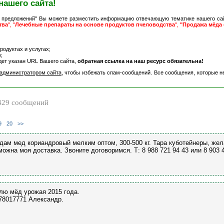
нашего сайта!
 предложений" Вы можете разместить информацию отвечающую тематике нашего са
тва
", "
Лечебные препараты на основе продуктов пчеловодства
",
"Продажа мёда 
одуктах и услугах;
;
дет указан URL Вашего сайта,
обратная ссылка на наш ресурс обязательна!
администратором сайта
, чтобы избежать спам-сообщений. Все сообщения, которые н
29 сообщений
9
20
>>
дам мед кориандровый мелким оптом, 300-500 кг. Тара куботейнеры, жел
можна моя доставка. Звоните договоримся. Т: 8 988 721 94 43 или 8 903 
лю мёд урожая 2015 года.
78017771 Александр.