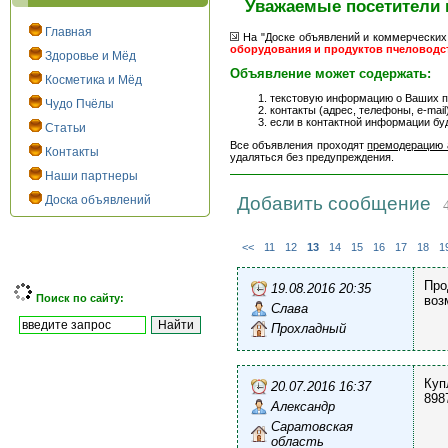
Уважаемые посетители 
Главная
На "Доске объявлений и коммерческих
оборудования и продуктов пчеловодс
Здоровье и Мёд
Объявление может содержать:
Косметика и Мёд
текстовую информацию о Ваших пр
Чудо Пчёлы
контакты (адрес, телефоны, e-mail)
если в контактной информации бу
Статьи
Все объявления проходят
премодерацию 
Контакты
удаляться без предупреждения.
Наши партнеры
Доска объявлений
Добавить сообщение
4
<<
11
12
13
14
15
16
17
18
1
Про
19.08.2016 20:35
Поиск по сайту:
воз
Слава
Прохладный
Куп
20.07.2016 16:37
898
Александр
Саратовская
область