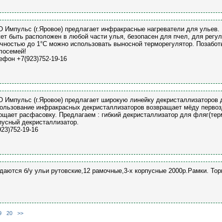
 Импульс (г.Яровое) предлагает инфракрасные нагреватели для ульев. 
ет быть расположен в любой части улья, безопасен для пчел, для регу
очностью до 1°С можно использовать выносной терморегулятор. Позабот
лосемей!
ефон +7(923)752-19-16
 Импульс (г.Яровое) предлагает широкую линейку декристаллизаторов 
ользование инфракрасных декристаллизаторов возвращает мёду первозд
ощает расфасовку. Предлагаем : гибкий декристаллизатор для фляг(тер
пусный декристаллизатор.
923)752-19-16
даются б/у ульи рутовские,12 рамочные,3-х корпусные 2000р.Рамки. Торг
9
20
>>