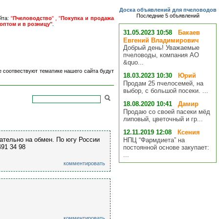
Доска объявлений для пчеловодов
Последние 5 объявлений
йта:
"
Пчеловодство
" , "
Покупка и продажа
оптом и в розницу"
.
31.05.2023 10:58
Бакаев
Евгений Владимирович
Добрый день! Уважаемые
пчеловоды, компания АО
&quo...
е соотвествуют тематике нашего сайта будут
18.03.2023 10:30
Юрий
Продам 25 пчелосемей, на
выбор, с большой посеки. ...
18.08.2020 10:41
Дамир
Продаю со своей пасеки мёд
липовый, цветочный и гр...
12.11.2019 12:08
Ксения
ательно на обмен. По югу России
НПЦ “Фармдиета” на
491 34 98
постоянной основе закупает:
...
комментировать
комментировать