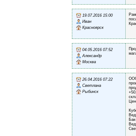
Рам
19.07.2016 15:00
пос
Иван
Кра
Красноярск
Про
04.05.2016 07:52
маг
Александр
Москва
ООО
26.04.2016 07:22
про
Светлана
про
Рыбинск
+50
скл
Цен
Куб
Вед
Бак
Вед
Све