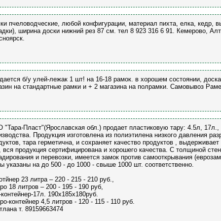
ки пчеловодческие, любой конфигурации, материал пихта, елка, кедр, в
адки), ширина доски нижний рез 87 см. тел 8 923 316 6 91. Кемерово, Ал
сноярск.
дается б/у улей-лежак 1 шт! на 16-18 рамок. в хорошем состоянии, доск
азин на стандартные рамки и + 2 магазина на полрамки. Самовывоз Раме
 "Тара-Пласт"(Ярославская обл.) продает пластиковую тару: 4.5л, 17л., 
изводства. Продукция изготовлена из полиэтилена низкого давления ра
дуктов, тара герметична, и сохраняет качество продуктов , выдерживает
, вся продукция сертифицирована и хорошего качества. С толщиной стен
адирования и перевозки, имеется замок против самооткрывания (еврозам
ы указаны на до 500 - до 1000 - свыше 1000 шт. соответственно.
отйнер 23 литра – 220 - 215 - 210 руб.,
ро 18 литров – 200 - 195 - 190 руб,
-контейнер-17л. 190х185х180руб.
ро-контейнер 4,5 литров - 120 - 115 - 110 руб.
тлана т. 89159663474