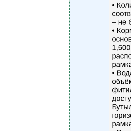
• Кол
соотв
– не 
• Кор
основ
1,500
распо
рамк
• Вод
объём
фити
досту
Буты
гориз
рамк