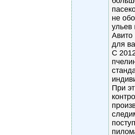
больш
пасеко
не обо
ульев
Авито
для ва
С 201
пчелин
станда
индив
При эт
контр
произв
следим
посту
пилом