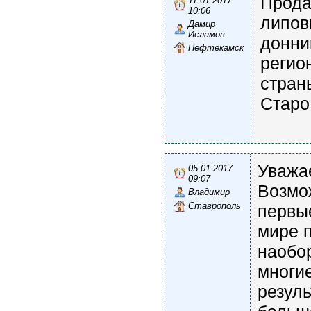
Прода
11.01.2017
10:06
липов
Дамир
Исламов
донни
Нефтекамск
регио
стран
Старо
Уважа
05.01.2017
09:07
Возмо
Владимир
Ставрополь
первы
мире п
наобор
многие
резуль