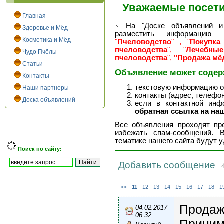
Уважаемые посети
Главная
На "Доске объявлений и 
Здоровье и Мёд
разместить информацию 
Косметика и Мёд
"
Пчеловодство
" , "
Покупка
пчеловодства
", "
Лечебны
Чудо Пчёлы
пчеловодства
",
"Продажа мёд
Статьи
Объявление может содер
Контакты
текстовую информацию о 
Наши партнеры
контакты (адрес, телефоны
Доска объявлений
если в контактной инф
обратная ссылка на наш
Все объявления проходят
пр
избежать спам-сообщений. 
тематике нашего сайта будут 
Поиск по сайту:
Добавить сообщение
4
<<
11
12
13
14
15
16
17
18
1
Продаж
04.02.2017
06:32