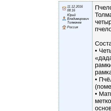
Пчел
11.12.2016
08:16
Толм
Юрий
Владимирович
четы
Толмачев
Россия
пчел
Соста
• Чет
«дада
рамки
рамк
• Пчё
(поме
• Мат
метко
основ