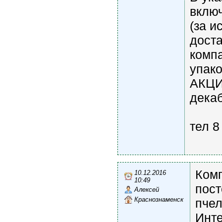
включ
(за и
доста
компа
упако
АКЦИЯ
декаб
тел 8
Ком
10.12.2016
10:49
пост
Алексей
Краснознаменск
пчел
Инте