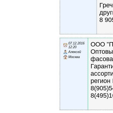
Греч
друг
8 90
ООО "П
07.12.2016
12:20
Оптовы
Алексей
Москва
фасован
Гарант
ассорти
регион 
8(905)5
8(495)1