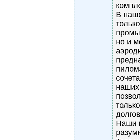
компл
В наш
тольк
промы
но и 
аэрод
предн
пилома
сочет
наших
позво
только
долго
Наши 
разум