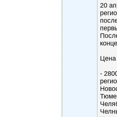
20 ап
регио
после
перв
Посл
конце
Цена 
- 28
реги
Новос
Тюмен
Челя
Челн