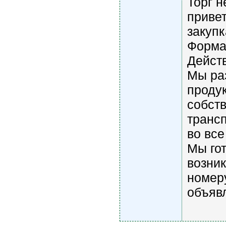
Торг н
привет
закупк
Форма
Действ
Мы ра
продук
собств
транс
во все
Мы гот
возник
номеру
объяв