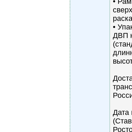
• Рам
свер
раска
• Упа
ДВП н
(ста
длинн
высот
Дост
транс
Росс
Дата 
(Став
Росто