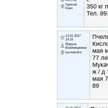
Горячий
350 кг 
Ключ
Тел. 8
Пчел
13.01.2017
14:16
Кисло
Марина
Владимировна
мая м
кисловодск
77 ли
Мукач
ж / д
мая 7
89