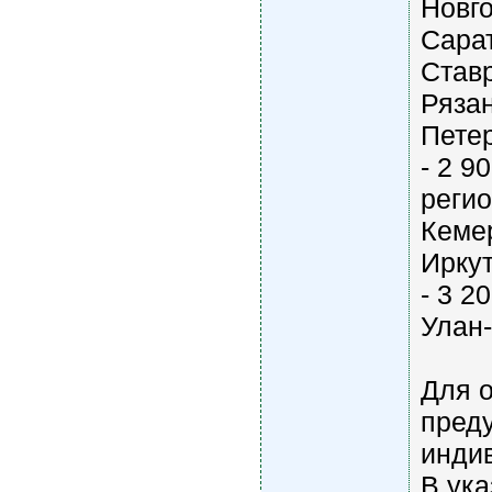
Новг
Сарат
Ставр
Рязан
Петер
- 2 9
регио
Кемер
Иркут
- 3 2
Улан-
Для 
пред
инди
В ук