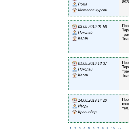
892
Рома
Матвеев-курган
Про
03.09.2019 01:58
Тар
Николай
тра
Калач
Тел
Про
01.09.2019 18:37
Тар
Николай
тра
Калач
Тел
Про
14.08.2019 14:20
каш
Игорь
тел
Краснодар
1
2
3
4
5
6
7
8
9
10
>>