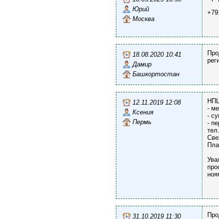
Юрий
+79
Москва
Про
18.08.2020 10:41
рег
Дамир
Башкортостан
НПЦ
12.11.2019 12:08
- м
Ксения
- су
Пермь
- п
тел
Све
Пла
Ува
про
ноя
Про
31.10.2019 11:30