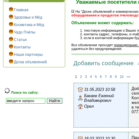
Уважаемые посетители 
Главная
На "Доске объявлений и коммерческих
оборудования и продуктов пчеловодс
Здоровье и Мёд
Объявление может содержать:
Косметика и Мёд
текстовую информацию о Ваших пр
Чудо Пчёлы
контакты (адрес, телефоны, e-mail)
если в контактной информации бу
Статьи
Все объявления проходят
премодерацию 
Контакты
удаляться без предупреждения.
Наши партнеры
Доска объявлений
Добавить сообщение
4
1
2
3
4
5
6
7
8
9
10
>>
Доб
31.05.2023 10:58
Поиск по сайту:
сел
Бакаев Евгений
Кол
Владимирович
жел
Орел
в т
077
Про
18.03.2023 10:30