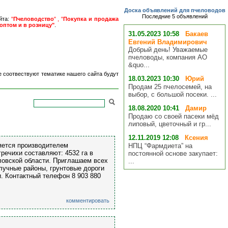
Доска объявлений для пчеловодов
Последние 5 объявлений
йта:
"
Пчеловодство
" , "
Покупка и продажа
оптом и в розницу"
.
31.05.2023 10:58
Бакаев
Евгений Владимирович
Добрый день! Уважаемые
пчеловоды, компания АО
&quo...
е соотвествуют тематике нашего сайта будут
18.03.2023 10:30
Юрий
Продам 25 пчелосемей, на
выбор, с большой посеки. ...
18.08.2020 10:41
Дамир
Продаю со своей пасеки мёд
липовый, цветочный и гр...
12.11.2019 12:08
Ксения
яется производителем
НПЦ “Фармдиета” на
гречихи составляют: 4532 га в
постоянной основе закупает:
ловской области. Приглашаем всех
...
лучные районы, грунтовые дороги
. Контактный телефон 8 903 880
комментировать