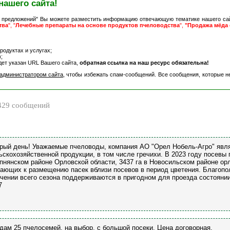
нашего сайта!
 предложений" Вы можете разместить информацию отвечающую тематике нашего са
тва
", "
Лечебные препараты на основе продуктов пчеловодства
",
"Продажа мёда 
одуктах и услугах;
;
дет указан URL Вашего сайта,
обратная ссылка на наш ресурс обязательна!
администратором сайта
, чтобы избежать спам-сообщений. Все сообщения, которые н
29 сообщений
рый день! Уважаемые пчеловоды, компания АО "Орел Нобель-Агро" явл
ьскохозяйственной продукции, в том числе гречихи. В 2023 году посевы 
пнянском районе Орловской области, 3437 га в Новосильском районе ор
ающих к размещению пасек вблизи посевов в период цветения. Благопо
ечении всего сезона поддерживаются в пригодном для проезда состоянии
7
дам 25 пчелосемей, на выбор, с большой посеки. Цена договорная.