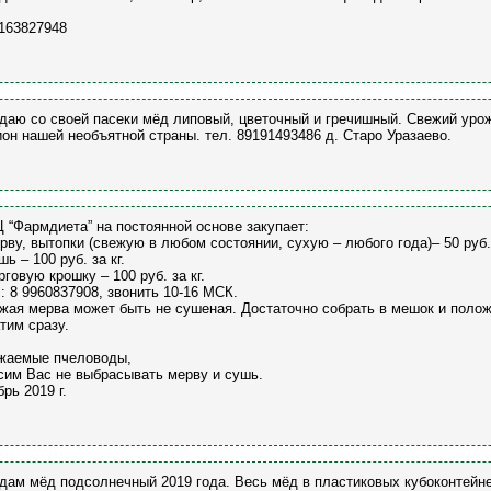
163827948
даю со своей пасеки мёд липовый, цветочный и гречишный. Свежий урож
ион нашей необъятной страны. тел. 89191493486 д. Старо Уразаево.
 “Фармдиета” на постоянной основе закупает:
ерву, вытопки (свежую в любом состоянии, сухую – любого года)– 50 руб. 
шь – 100 руб. за кг.
ерговую крошку – 100 руб. за кг.
.: 8 9960837908, звонить 10-16 МСК.
жая мерва может быть не сушеная. Достаточно собрать в мешок и полож
тим сразу.
жаемые пчеловоды,
сим Вас не выбрасывать мерву и сушь.
брь 2019 г.
дам мёд подсолнечный 2019 года. Весь мёд в пластиковых кубоконтейнера